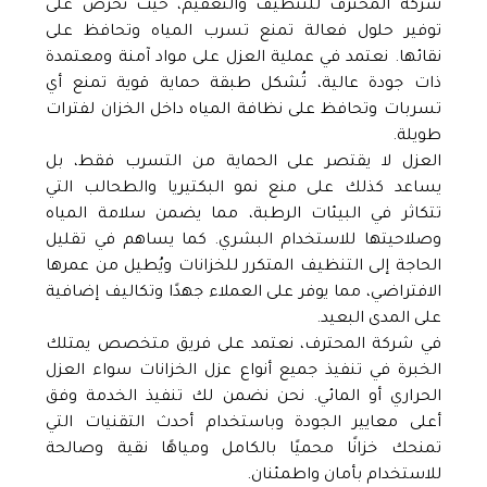
شركة المحترف للتنظيف والتعقيم، حيث نحرص على
توفير حلول فعالة تمنع تسرب المياه وتحافظ على
نقائها. نعتمد في عملية العزل على مواد آمنة ومعتمدة
ذات جودة عالية، تُشكل طبقة حماية قوية تمنع أي
تسربات وتحافظ على نظافة المياه داخل الخزان لفترات
طويلة.
العزل لا يقتصر على الحماية من التسرب فقط، بل
يساعد كذلك على منع نمو البكتيريا والطحالب التي
تتكاثر في البيئات الرطبة، مما يضمن سلامة المياه
وصلاحيتها للاستخدام البشري. كما يساهم في تقليل
الحاجة إلى التنظيف المتكرر للخزانات ويُطيل من عمرها
الافتراضي، مما يوفر على العملاء جهدًا وتكاليف إضافية
على المدى البعيد.
في شركة المحترف، نعتمد على فريق متخصص يمتلك
الخبرة في تنفيذ جميع أنواع عزل الخزانات سواء العزل
الحراري أو المائي. نحن نضمن لك تنفيذ الخدمة وفق
أعلى معايير الجودة وباستخدام أحدث التقنيات التي
تمنحك خزانًا محميًا بالكامل ومياهًا نقية وصالحة
للاستخدام بأمان واطمئنان.