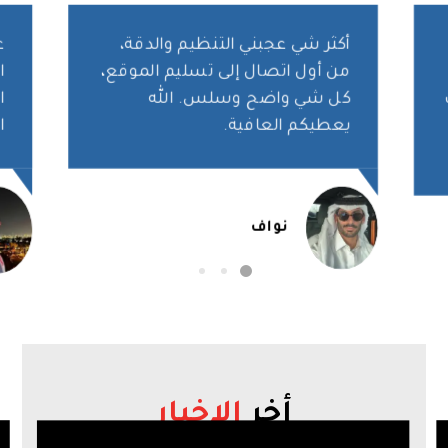
أكثر شي عجبني التنظيم والدقة،
ع
من أول اتصال إلى تسليم الموقع،
ا
كل شي واضح وسلس. الله
ا
يعطيكم العافية.
ا
نواف
أخر
الاخبار