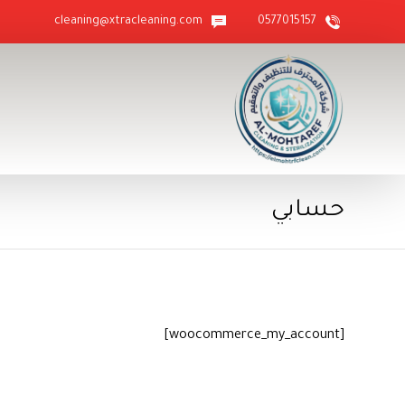
cleaning@xtracleaning.com
0577015157
حسابي
[woocommerce_my_account]